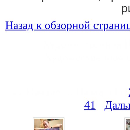
р
Назад к обзорной страниц
Художественная 
Художественная 
«« Начало « Назад
[1]
41
Даль