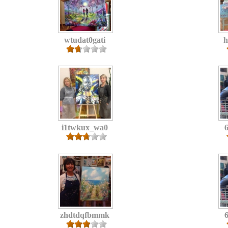
wtudat0gati
h
i1twkux_wa0
zhdtdqfbmmk