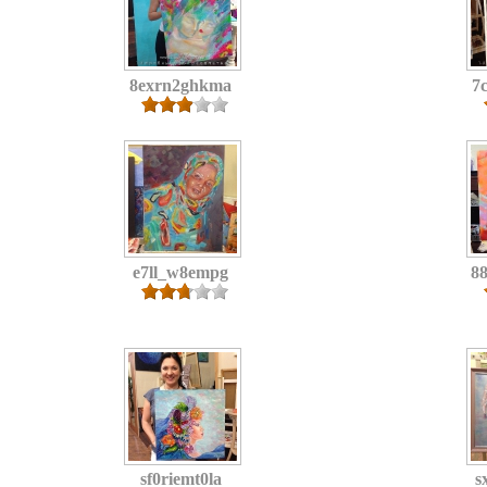
8exrn2ghkma
7
e7ll_w8empg
8
sf0riemt0la
s