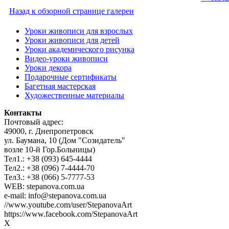
Назад к обзорной странице галереи
Уроки живописи для взрослых
Уроки живописи для детей
Уроки академического рисунка
Видео-уроки живописи
Уроки декора
Подарочные сертификаты
Багетная мастерская
Художественные материалы
Контакты
Почтовый адрес:
49000, г. Днепропетровск
ул. Баумана, 10 (Дом "Созидатель"
возле 10-й Гор.Больницы)
Тел1.: +38 (093) 645-4444
Тел2.: +38 (096) 7-4444-70
Тел3.: +38 (066) 5-7777-53
WEB: stepanova.com.ua
e-mail: info@stepanova.com.ua
//www.youtube.com/user/StepanovaArt
https://www.facebook.com/StepanovaArt
X