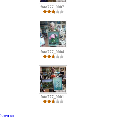
foto777_0007
foto777_0004
foto777_0001
онец »»