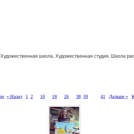
Художественная школа, Художественная студия, Школа ри
твенная Школа Днепропетровск, Художественная студия Днепро
ло
« Назад
1
2
…
10
…
18
…
26
…
38
39
[40]
41
Дальше »
К