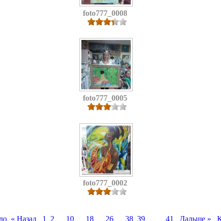
foto777_0008
foto777_0005
foto777_0002
ло
« Назад
1
2
…
10
…
18
…
26
…
38
39
[40]
41
Дальше »
К