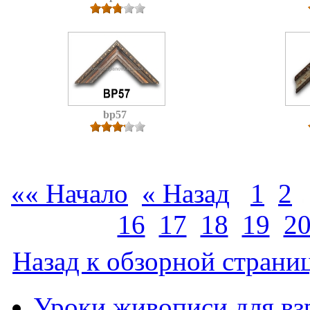
bp57
«« Начало
« Назад
1
2
16
17
18
19
2
Назад к обзорной страниц
Уроки живописи для вз