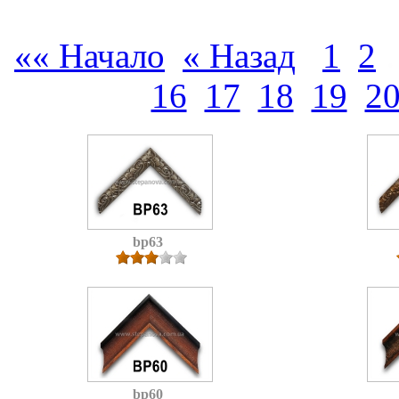
«« Начало
« Назад
1
2
16
17
18
19
2
bp63
bp60