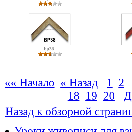
bp38
«« Начало
« Назад
1
2
18
19
20
Д
Назад к обзорной страниц
Уроки живописи для вз