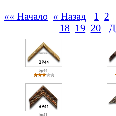
«« Начало
« Назад
1
2
18
19
20
Д
bp44
bp41