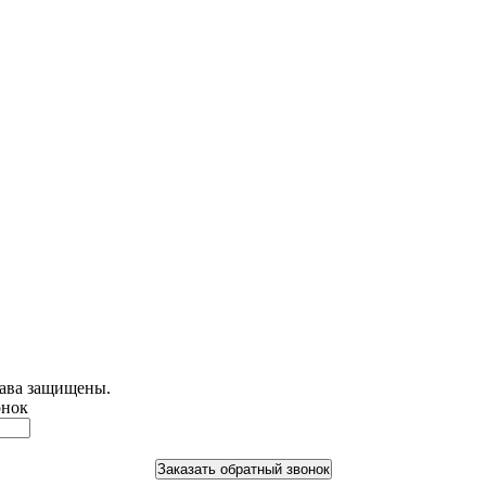
рава защищены.
онок