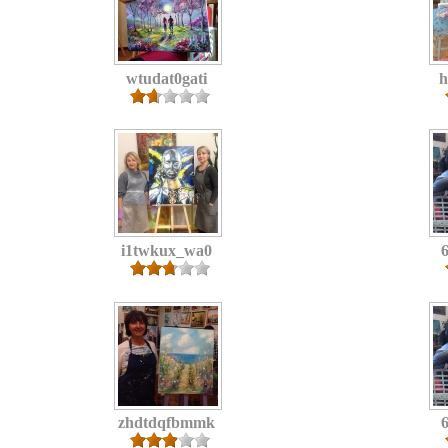
wtudat0gati
h
i1twkux_wa0
zhdtdqfbmmk