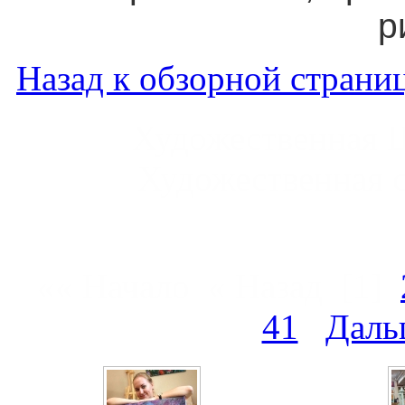
р
Назад к обзорной страниц
Художественная 
Художественная 
«« Начало « Назад
[1]
41
Даль