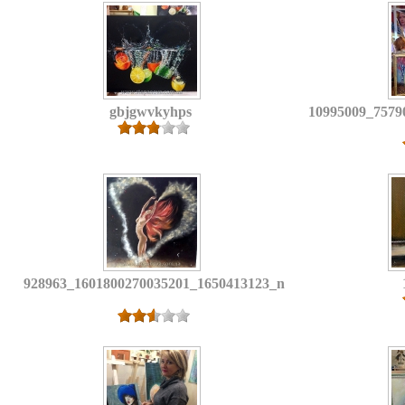
gbjgwvkyhps
10995009_7579
928963_1601800270035201_1650413123_n