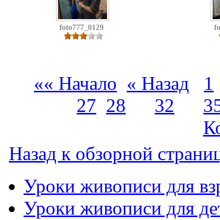
foto777_0129
f
«« Начало
« Назад
1
[26]
27
28
…
32
…
3
К
Назад к обзорной страниц
Уроки живописи для вз
Уроки живописи для де