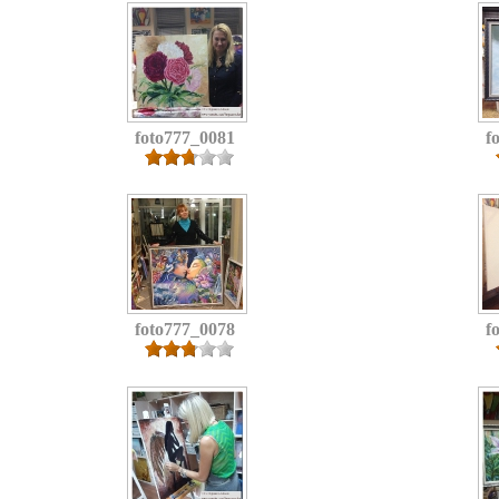
foto777_0081
f
foto777_0078
f