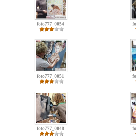
foto777_0054
f
foto777_0051
f
foto777_0048
f