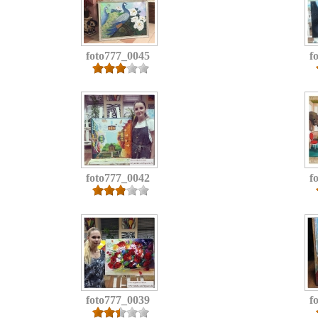
foto777_0045
f
foto777_0042
f
foto777_0039
f