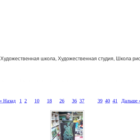
Художественная школа, Художественная студия, Школа ри
твенная Школа Днепропетровск, Художественная студия Днепро
« Назад
1
2
…
10
…
18
…
26
…
36
37
[38]
39
40
41
Дальше 