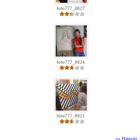
foto777_0027
foto777_0024
foto777_0021
«« Начало