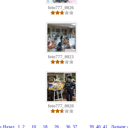
foto777_0026
foto777_0023
foto777_0020
« Назад
1
2
…
10
…
18
…
26
…
36
37
[38]
39
40
41
Дальше 