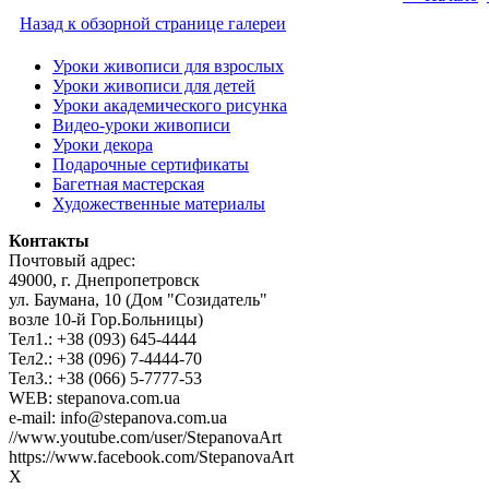
Назад к обзорной странице галереи
Уроки живописи для взрослых
Уроки живописи для детей
Уроки академического рисунка
Видео-уроки живописи
Уроки декора
Подарочные сертификаты
Багетная мастерская
Художественные материалы
Контакты
Почтовый адрес:
49000, г. Днепропетровск
ул. Баумана, 10 (Дом "Созидатель"
возле 10-й Гор.Больницы)
Тел1.: +38 (093) 645-4444
Тел2.: +38 (096) 7-4444-70
Тел3.: +38 (066) 5-7777-53
WEB: stepanova.com.ua
e-mail: info@stepanova.com.ua
//www.youtube.com/user/StepanovaArt
https://www.facebook.com/StepanovaArt
X