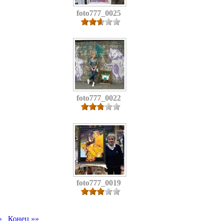
foto777_0025
foto777_0022
foto777_0019
»
Конец »»