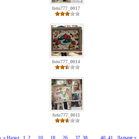
foto777_0017
foto777_0014
foto777_0011
о
« Назад
1
2
…
10
…
18
…
26
…
37
38
[39]
40
41
Дальше »