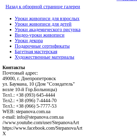
Назад к обзорной странице галереи
Уроки живописи для взрослых
Уроки живописи для детей
Уроки академического рисунка
Видео-уроки живописи
Уроки декора
Подарочные сертификаты
Багетная мастерская
Художественные материалы
Контакты
Почтовый адрес:
49000, г. Днепропетровск
ул. Баумана, 10 (Дом "Созидатель"
возле 10-й Гор.Больницы)
Тел1.: +38 (093) 645-4444
Тел2.: +38 (096) 7-4444-70
Тел3.: +38 (066) 5-7777-53
WEB: stepanova.com.ua
e-mail: info@stepanova.com.ua
//www.youtube.com/user/StepanovaArt
https://www.facebook.com/StepanovaArt
X