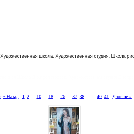
Художественная школа, Художественная студия, Школа ри
твенная Школа Днепропетровск, Художественная студия Днепро
о
« Назад
1
2
…
10
…
18
…
26
…
37
38
[39]
40
41
Дальше »