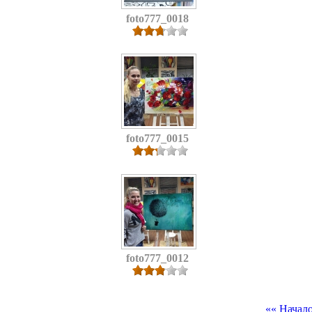
foto777_0018
foto777_0015
foto777_0012
«« Начал