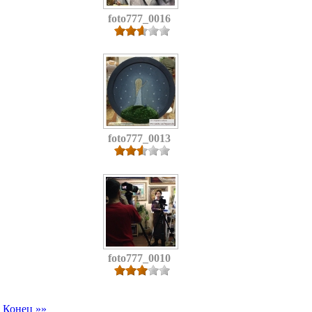
foto777_0016
foto777_0013
foto777_0010
Конец »»