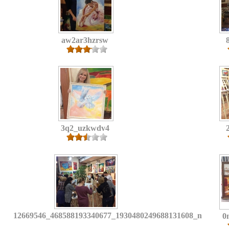
aw2ar3hzrsw
3q2_uzkwdv4
12669546_468588193340677_1930480249688131608_n
0