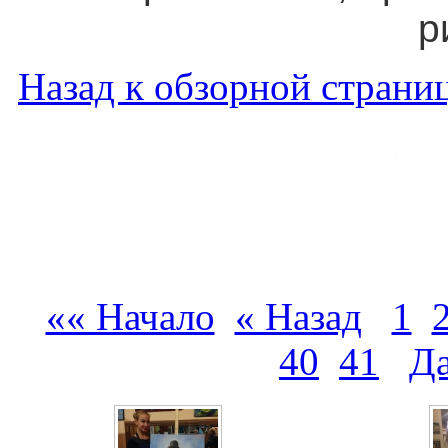
р
Назад к обзорной страниц
Художественная 
Художественная 
«« Начало
« Назад
1
…
40
41
Д