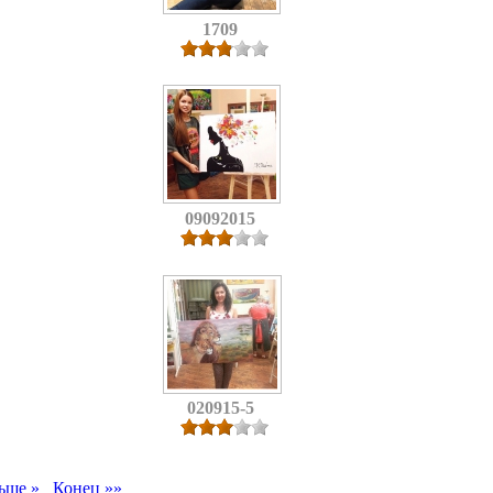
1709
09092015
020915-5
ьше »
Конец »»