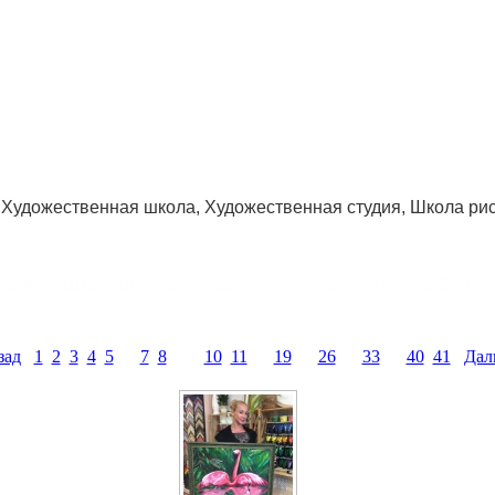
Художественная школа, Художественная студия, Школа ри
твенная Школа Днепропетровск, Художественная студия Днепро
зад
1
2
3
4
5
…
7
8
[9]
10
11
…
19
…
26
…
33
…
40
41
Дал