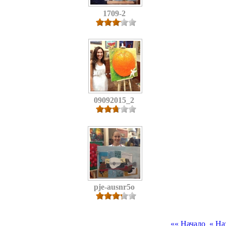
1709-2
09092015_2
pje-ausnr5o
«« Начало
« На