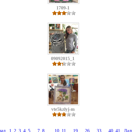
1709-1
09092015_1
vte5kzlyj-m
зад
1
2
3
4
5
…
7
8
[9]
10
11
…
19
…
26
…
33
…
40
41
Дал