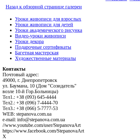
Назад к обзорной странице галереи
Уроки живописи для взрослых
Уроки живописи для детей
Уроки академического рисунка
Видео-уроки живописи
Уроки декора
Подарочные сертификаты
Багетная мастерская
Художественные материалы
Контакты
Почтовый адрес:
49000, г. Днепропетровск
ул. Баумана, 10 (Дом "Созидатель"
возле 10-й Гор.Больницы)
Тел1.: +38 (093) 645-4444
Тел2.: +38 (096) 7-4444-70
Тел3.: +38 (066) 5-7777-53
WEB: stepanova.com.ua
e-mail: info@stepanova.com.ua
//www.youtube.com/user/StepanovaArt
https://www.facebook.com/StepanovaArt
X