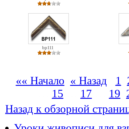
bp111
«« Начало
« Назад
1
…
15
…
17
…
19
Назад к обзорной страниц
Уроки живописи для вз