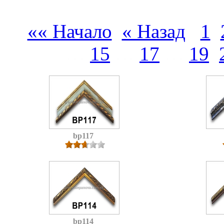
«« Начало
« Назад
1
…
15
…
17
…
19
bp117
bp114